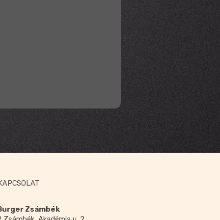
KAPCSOLAT
 Burger Zsámbék
 Zsámbék, Akadémia u. 2.