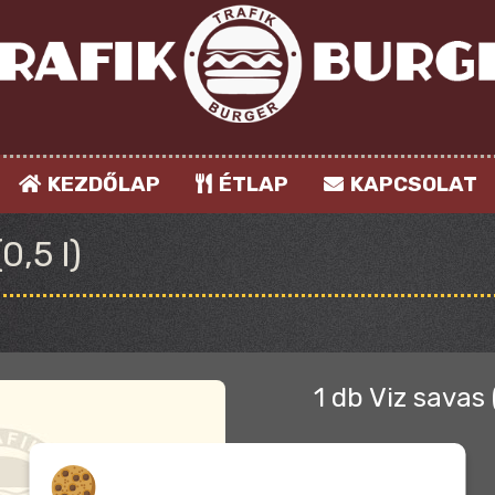
KEZDŐLAP
ÉTLAP
KAPCSOLAT
0,5 l)
1 db Viz savas (
Hozzájárulás a sütikhez