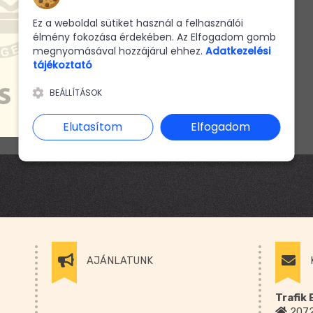
Ez a weboldal sütiket használ a felhasználói
élmény fokozása érdekében. Az Elfogadom gomb
Ár:
390 Ft
megnyomásával hozzájárul ehhez.
Adatkezelési
tájékoztató
BEÁLLÍTÁSOK
Elutasítom
Elfogadom
AJÁNLATUNK
Trafik
2072