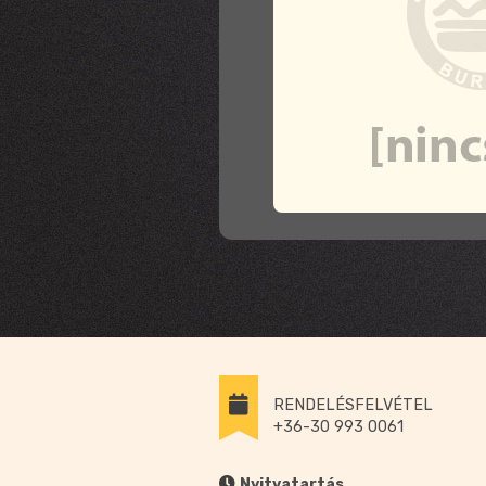
RENDELÉSFELVÉTEL
+36-30 993 0061
Nyitvatartás