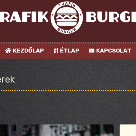
KEZDŐLAP
ÉTLAP
KAPCSOLAT
rek