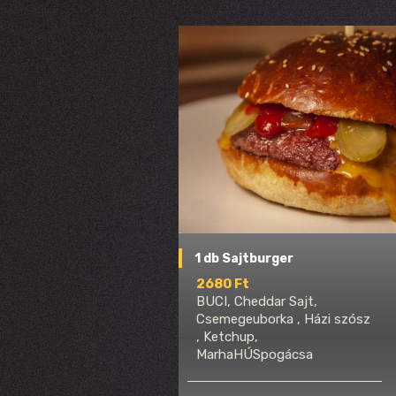
1 db Sajtburger
2680 Ft
BUCI, Cheddar Sajt,
Csemegeuborka , Házi szósz
, Ketchup,
MarhaHÚSpogácsa