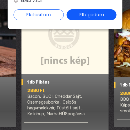
BEÁLLÍTÁSOK
Elutasítom
Elfogadom
1 db Pikáns
1 db
2880 Ft
288
Bacon, BUCI, Cheddar Sajt,
BBQ 
Csemegeuborka , Csípős
Káps
hagymalekvár, Füstölt sajt ,
smok
Ketchup, MarhaHÚSpogácsa