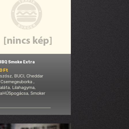
 BBQ Smoke Extra
0 Ft
szósz, BUCI, Cheddar
, Csemegeuborka ,
aláta, Lilahagyma,
aHÚSpogácsa, Smoker