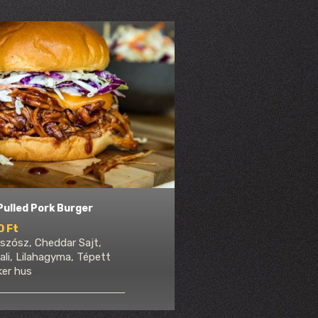
 Pulled Pork Burger
0 Ft
szósz, Cheddar Sajt,
ali, Lilahagyma, Tépett
er hus