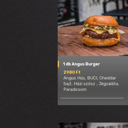
1 db Angus Burger
2980 Ft
Angus Hús, BUCI, Cheddar
Sajt, Házi szósz , Jégsaláta,
Paradicsom