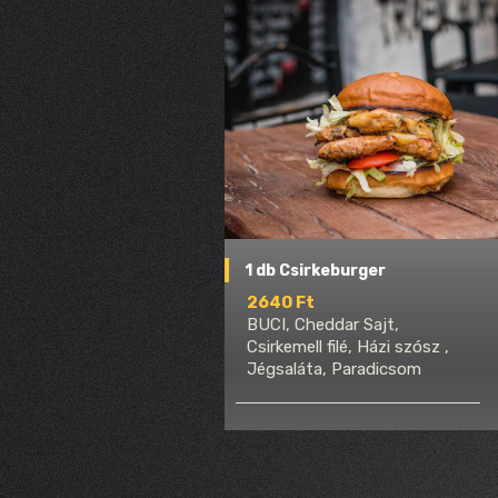
1 db Csirkeburger
2640 Ft
BUCI, Cheddar Sajt,
Csirkemell filé, Házi szósz ,
Jégsaláta, Paradicsom