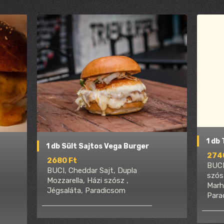
1 db 
1 db Sült Sajtos Vega Burger
274
2680 Ft
BUCI
BUCI, Cheddar Sajt, Dupla
szós
Mozzarella, Házi szósz ,
Marh
Jégsaláta, Paradicsom
Para