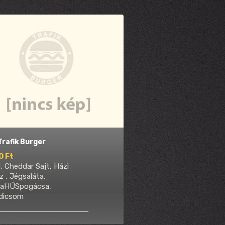
Trafik Burger
0 Ft
, Cheddar Sajt, Házi
z , Jégsaláta,
aHÚSpogácsa,
dicsom