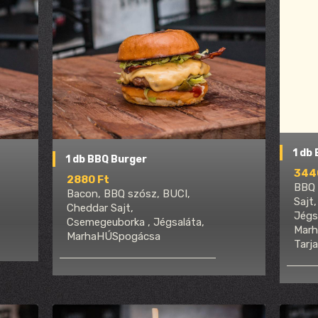
1 db
1 db BBQ Burger
344
2880 Ft
BBQ 
Bacon, BBQ szósz, BUCI,
Sajt
Cheddar Sajt,
Jégs
Csemegeuborka , Jégsaláta,
Marh
MarhaHÚSpogácsa
Tarja