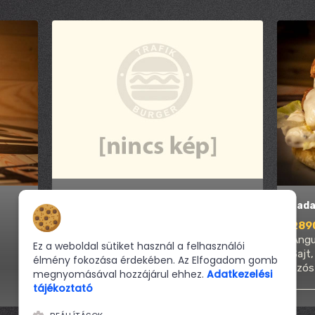
1 adag Kecskesajtos Angus
1 ad
Burger
Hozzájárulás a sütikhez
289
3440 Ft
Angu
Ez a weboldal sütiket használ a felhasználói
Angus Hús, BUCI, Cheddar
Sajt
élmény fokozása érdekében. Az Elfogadom gomb
Sajt, Jégsaláta, Kecskesajt,
szós
megnyomásával hozzájárul ehhez.
Adatkezelési
kéksajtos szósz, Paradicsom
tájékoztató