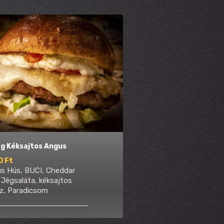
ag Kéksajtos Angus
0 Ft
s Hús, BUCI, Cheddar
, Jégsaláta, kéksajtos
z, Paradicsom