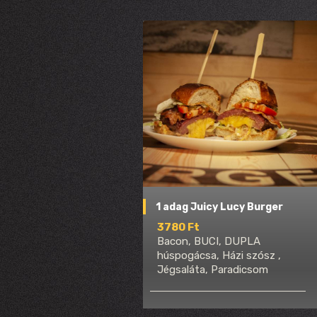
1 adag Juicy Lucy Burger
3780 Ft
Bacon, BUCI, DUPLA
húspogácsa, Házi szósz ,
Jégsaláta, Paradicsom