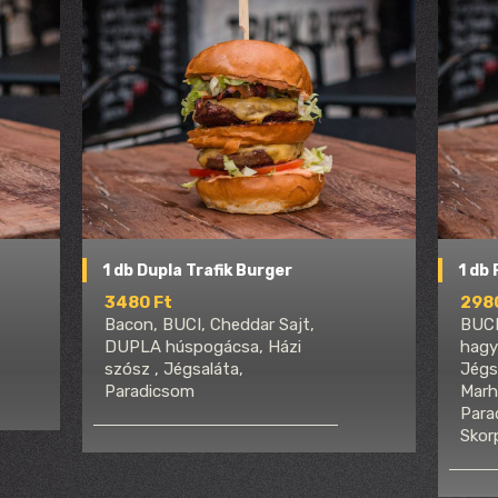
1 db Dupla Trafik Burger
1 db
3480 Ft
298
Bacon, BUCI, Cheddar Sajt,
BUCI
DUPLA húspogácsa, Házi
hagy
szósz , Jégsaláta,
Jégs
Paradicsom
Marh
Para
Skor