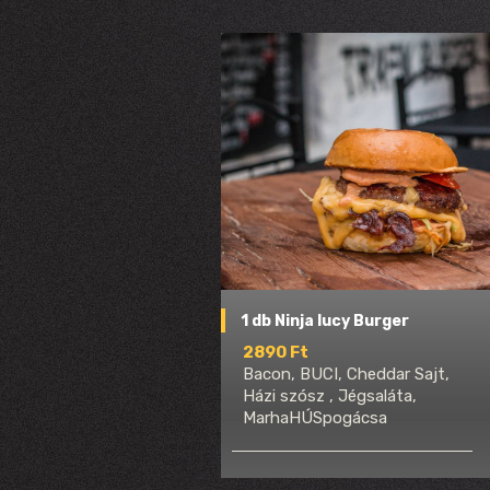
1 db Ninja lucy Burger
2890 Ft
Bacon, BUCI, Cheddar Sajt,
Házi szósz , Jégsaláta,
MarhaHÚSpogácsa