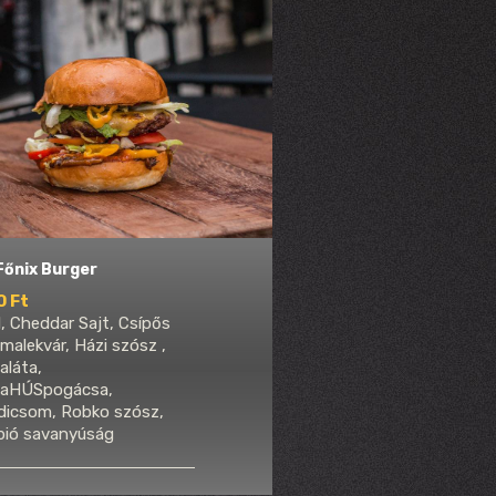
 Főnix Burger
0 Ft
, Cheddar Sajt, Csípős
malekvár, Házi szósz ,
aláta,
aHÚSpogácsa,
dicsom, Robko szósz,
pió savanyúság