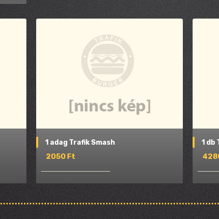
1 adag Trafik Smash
1 db 
2050 Ft
428